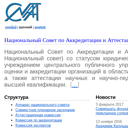
română
|
русский
|
english
Национальный Совет по Аккредитации и Аттеста
Национальный Совет по Аккредитации и А
Национальный совет) со статусом юридичес
учреждением центрального публичного уп
оценки и аккредитации организаций в област
а также аттестации научных и научно-пед
высшей квалификации.
[
…
]
Структура
Новости
3 февраля 2017
Аппарат национального совета
Совмещать фунда
Совместное пленарное заседание
прикладное сопро
Аттестационная комисcия
Комиссия по аккредитации
13 ноября 2016
Комиссия экспертов
Академик Келдыш