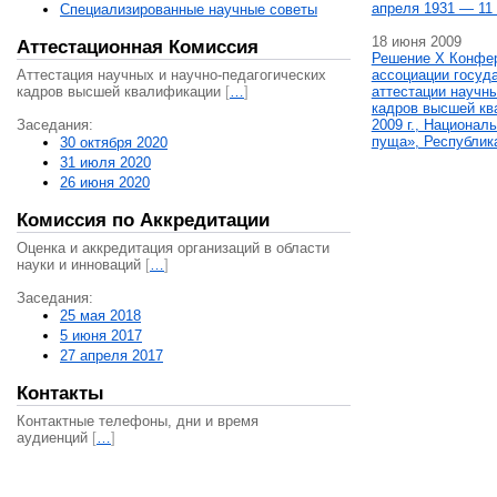
апреля 1931 — 11 
Специализированные научные советы
18 июня 2009
Аттестационная Комиссия
Решение X Конфе
Аттестация научных и научно-педагогических
ассоциации госуд
кадров высшей квалификации
[
…
]
аттестации научны
кадров высшей кв
Заседания:
2009 г., Национал
пуща», Республик
30 октября 2020
31 июля 2020
26 июня 2020
Комиссия по Аккредитации
Оценка и аккредитация организаций в области
науки и инноваций
[
…
]
Заседания:
25 мая 2018
5 июня 2017
27 апреля 2017
Контакты
Контактные телефоны, дни и время
аудиенций
[
…
]