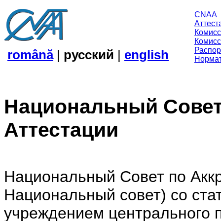
CNAA
Аттест
Комисс
Комисс
Распор
română
|
русский
|
english
Нормат
Национальный Совет
Аттестации
Национальный Совет по Аккр
Национальный совет) со ста
учреждением центрального п