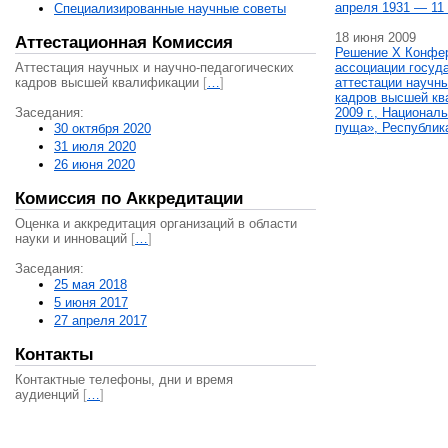
апреля 1931 — 11 
Специализированные научные советы
18 июня 2009
Аттестационная Комиссия
Решение X Конфе
Аттестация научных и научно-педагогических
ассоциации госуд
кадров высшей квалификации
[
…
]
аттестации научны
кадров высшей кв
Заседания:
2009 г., Национал
пуща», Республик
30 октября 2020
31 июля 2020
26 июня 2020
Комиссия по Аккредитации
Оценка и аккредитация организаций в области
науки и инноваций
[
…
]
Заседания:
25 мая 2018
5 июня 2017
27 апреля 2017
Контакты
Контактные телефоны, дни и время
аудиенций
[
…
]