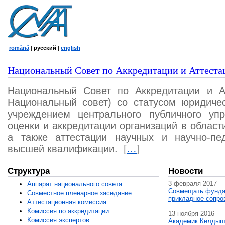
română
|
русский
|
english
Национальный Совет по Аккредитации и Аттеста
Национальный Совет по Аккредитации и А
Национальный совет) со статусом юридичес
учреждением центрального публичного уп
оценки и аккредитации организаций в област
а также аттестации научных и научно-пед
высшей квалификации.
[
…
]
Структура
Новости
3 февраля 2017
Аппарат национального совета
Совмещать фунда
Совместное пленарное заседание
прикладное сопро
Аттестационная комисcия
Комиссия по аккредитации
13 ноября 2016
Комиссия экспертов
Академик Келдыш