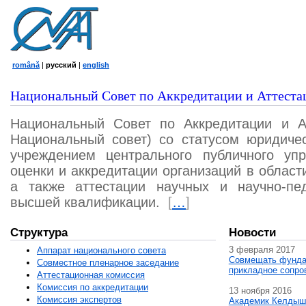
română
|
русский
|
english
Национальный Совет по Аккредитации и Аттеста
Национальный Совет по Аккредитации и А
Национальный совет) со статусом юридичес
учреждением центрального публичного уп
оценки и аккредитации организаций в област
а также аттестации научных и научно-пед
высшей квалификации.
[
…
]
Структура
Новости
3 февраля 2017
Аппарат национального совета
Совмещать фунда
Совместное пленарное заседание
прикладное сопро
Аттестационная комисcия
Комиссия по аккредитации
13 ноября 2016
Комиссия экспертов
Академик Келдыш