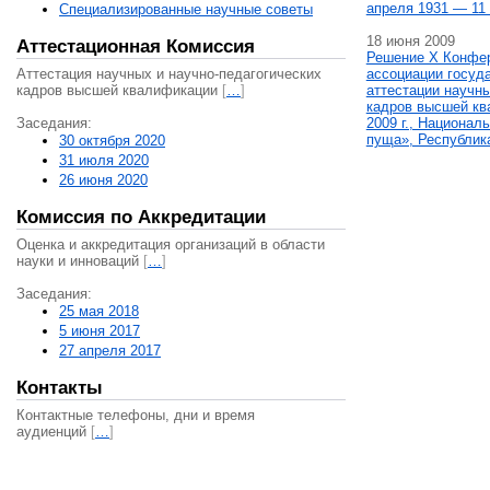
апреля 1931 — 11 
Специализированные научные советы
18 июня 2009
Аттестационная Комиссия
Решение X Конфе
Аттестация научных и научно-педагогических
ассоциации госуд
кадров высшей квалификации
[
…
]
аттестации научны
кадров высшей кв
Заседания:
2009 г., Национал
пуща», Республик
30 октября 2020
31 июля 2020
26 июня 2020
Комиссия по Аккредитации
Оценка и аккредитация организаций в области
науки и инноваций
[
…
]
Заседания:
25 мая 2018
5 июня 2017
27 апреля 2017
Контакты
Контактные телефоны, дни и время
аудиенций
[
…
]