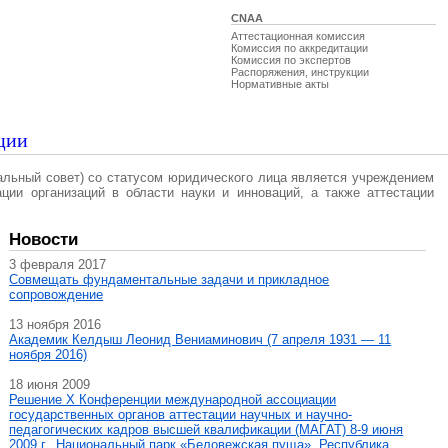
CNAA
Аттестационная комиссия
Комиссия по аккредитации
Комиссия по экспертов
Распоряжения, инструкции
Нормативные акты
ции
альный совет) со статусом юридического лица является учреждением
ации организаций в области науки и инноваций, а также аттестации
Новости
3 февраля 2017
Совмещать фундаментальные задачи и прикладное
сопровождение
13 ноября 2016
Академик Келдыш Леонид Вениаминович (7 апреля 1931 — 11
ноября 2016)
18 июня 2009
Решение X Конференции международной ассоциации
государственных органов аттестации научных и научно-
педагогических кадров высшей квалификации (МАГAT) 8-9 июня
2009 г., Национальный парк «Беловежская пуща», Республика