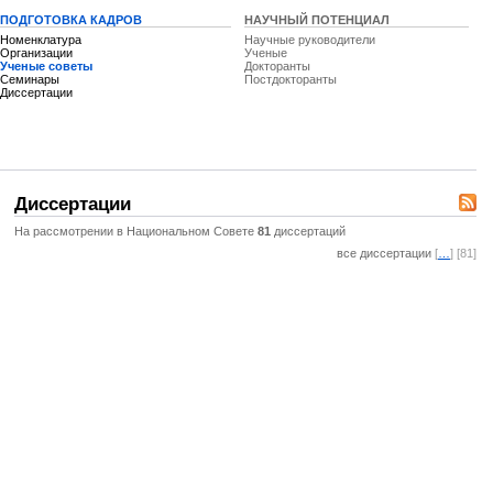
ПОДГОТОВКА КАДРОВ
НАУЧНЫЙ ПОТЕНЦИАЛ
Номенклатура
Научные руководители
Организации
Ученые
Ученые советы
Докторанты
Семинары
Постдокторанты
Диссертации
Диссертации
На рассмотрении в Национальном Совете
81
диссертаций
все диссертации
[
…
] [81]