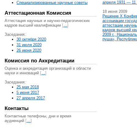
апреля 1931 — 11 
Специализированные научные советы
18 июня 2009
Аттестационная Комиссия
Решение X Конфе
Аттестация научных и научно-педагогических
ассоциации госуд
кадров высшей квалификации
[
…
]
аттестации научны
кадров высшей кв
Заседания:
2009 г., Национал
пуща», Республик
30 октября 2020
31 июля 2020
26 июня 2020
Комиссия по Аккредитации
Оценка и аккредитация организаций в области
науки и инноваций
[
…
]
Заседания:
25 мая 2018
5 июня 2017
27 апреля 2017
Контакты
Контактные телефоны, дни и время
аудиенций
[
…
]