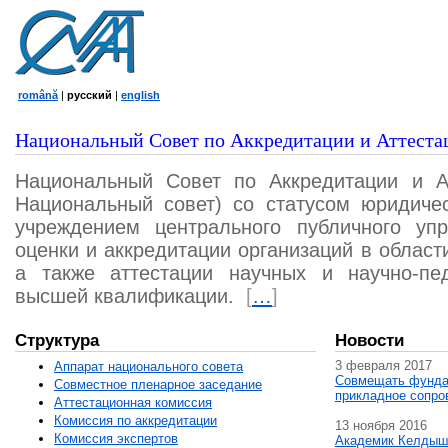
română
|
русский
|
english
Национальный Совет по Аккредитации и Аттеста
Национальный Совет по Аккредитации и А
Национальный совет) со статусом юридичес
учреждением центрального публичного уп
оценки и аккредитации организаций в област
а также аттестации научных и научно-пед
высшей квалификации.
[
…
]
Структура
Новости
3 февраля 2017
Аппарат национального совета
Совмещать фунда
Совместное пленарное заседание
прикладное сопро
Аттестационная комисcия
Комиссия по аккредитации
13 ноября 2016
Комиссия экспертов
Академик Келдыш