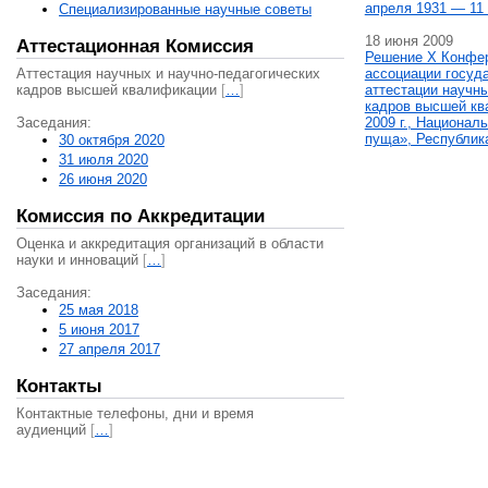
апреля 1931 — 11 
Специализированные научные советы
18 июня 2009
Аттестационная Комиссия
Решение X Конфе
Аттестация научных и научно-педагогических
ассоциации госуд
кадров высшей квалификации
[
…
]
аттестации научны
кадров высшей кв
Заседания:
2009 г., Национал
пуща», Республик
30 октября 2020
31 июля 2020
26 июня 2020
Комиссия по Аккредитации
Оценка и аккредитация организаций в области
науки и инноваций
[
…
]
Заседания:
25 мая 2018
5 июня 2017
27 апреля 2017
Контакты
Контактные телефоны, дни и время
аудиенций
[
…
]