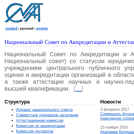
română
|
русский
|
english
Национальный Совет по Аккредитации и Аттеста
Национальный Совет по Аккредитации и А
Национальный совет) со статусом юридичес
учреждением центрального публичного уп
оценки и аккредитации организаций в област
а также аттестации научных и научно-пед
высшей квалификации.
[
…
]
Структура
Новости
3 февраля 2017
Аппарат национального совета
Совмещать фунда
Совместное пленарное заседание
прикладное сопро
Аттестационная комисcия
Комиссия по аккредитации
13 ноября 2016
Комиссия экспертов
Академик Келдыш