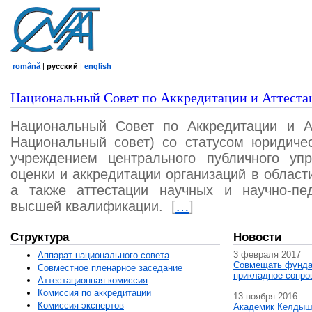
română
|
русский
|
english
Национальный Совет по Аккредитации и Аттеста
Национальный Совет по Аккредитации и А
Национальный совет) со статусом юридичес
учреждением центрального публичного уп
оценки и аккредитации организаций в област
а также аттестации научных и научно-пед
высшей квалификации.
[
…
]
Структура
Новости
3 февраля 2017
Аппарат национального совета
Совмещать фунда
Совместное пленарное заседание
прикладное сопро
Аттестационная комисcия
Комиссия по аккредитации
13 ноября 2016
Комиссия экспертов
Академик Келдыш