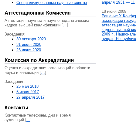
апреля 1931 — 11 
Специализированные научные советы
18 июня 2009
Аттестационная Комиссия
Решение X Конфе
Аттестация научных и научно-педагогических
ассоциации госуд
кадров высшей квалификации
[
…
]
аттестации научны
кадров высшей кв
Заседания:
2009 г., Национал
пуща», Республик
30 октября 2020
31 июля 2020
26 июня 2020
Комиссия по Аккредитации
Оценка и аккредитация организаций в области
науки и инноваций
[
…
]
Заседания:
25 мая 2018
5 июня 2017
27 апреля 2017
Контакты
Контактные телефоны, дни и время
аудиенций
[
…
]