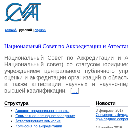
română
|
русский
|
english
Национальный Совет по Аккредитации и Аттеста
Национальный Совет по Аккредитации и А
Национальный совет) со статусом юридичес
учреждением центрального публичного уп
оценки и аккредитации организаций в област
а также аттестации научных и научно-пед
высшей квалификации.
[
…
]
Структура
Новости
3 февраля 2017
Аппарат национального совета
Совмещать фунда
Совместное пленарное заседание
прикладное сопро
Аттестационная комисcия
Комиссия по аккредитации
13 ноября 2016