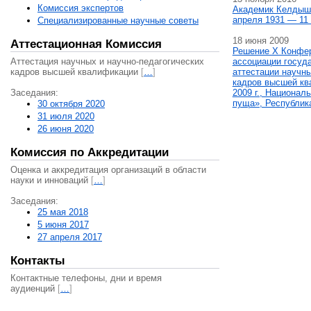
Комиссия экспертов
Академик Келдыш
апреля 1931 — 11 
Специализированные научные советы
18 июня 2009
Аттестационная Комиссия
Решение X Конфе
Аттестация научных и научно-педагогических
ассоциации госуд
кадров высшей квалификации
[
…
]
аттестации научны
кадров высшей кв
Заседания:
2009 г., Национал
пуща», Республик
30 октября 2020
31 июля 2020
26 июня 2020
Комиссия по Аккредитации
Оценка и аккредитация организаций в области
науки и инноваций
[
…
]
Заседания:
25 мая 2018
5 июня 2017
27 апреля 2017
Контакты
Контактные телефоны, дни и время
аудиенций
[
…
]