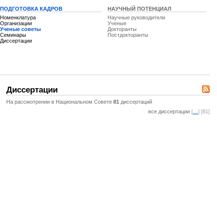
ПОДГОТОВКА КАДРОВ
НАУЧНЫЙ ПОТЕНЦИАЛ
Номенклатура
Научные руководители
Организации
Ученые
Ученые советы
Докторанты
Семинары
Постдокторанты
Диссертации
Диссертации
На рассмотрении в Национальном Совете
81
диссертаций
все диссертации
[
…
] [81]