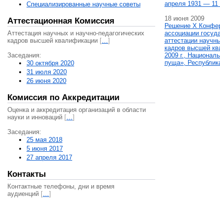
апреля 1931 — 11 
Специализированные научные советы
18 июня 2009
Аттестационная Комиссия
Решение X Конфе
Аттестация научных и научно-педагогических
ассоциации госуд
кадров высшей квалификации
[
…
]
аттестации научны
кадров высшей кв
Заседания:
2009 г., Национал
пуща», Республик
30 октября 2020
31 июля 2020
26 июня 2020
Комиссия по Аккредитации
Оценка и аккредитация организаций в области
науки и инноваций
[
…
]
Заседания:
25 мая 2018
5 июня 2017
27 апреля 2017
Контакты
Контактные телефоны, дни и время
аудиенций
[
…
]