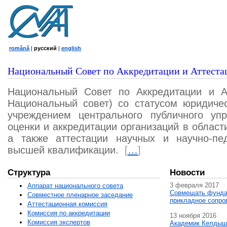
română
|
русский
|
english
Национальный Совет по Аккредитации и Аттеста
Национальный Совет по Аккредитации и А
Национальный совет) со статусом юридичес
учреждением центрального публичного уп
оценки и аккредитации организаций в област
а также аттестации научных и научно-пед
высшей квалификации.
[
…
]
Структура
Новости
3 февраля 2017
Аппарат национального совета
Совмещать фунда
Совместное пленарное заседание
прикладное сопро
Аттестационная комисcия
Комиссия по аккредитации
13 ноября 2016
Комиссия экспертов
Академик Келдыш