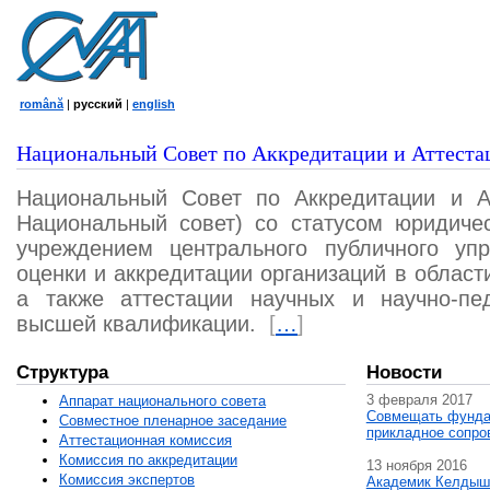
română
|
русский
|
english
Национальный Совет по Аккредитации и Аттеста
Национальный Совет по Аккредитации и А
Национальный совет) со статусом юридичес
учреждением центрального публичного уп
оценки и аккредитации организаций в област
а также аттестации научных и научно-пед
высшей квалификации.
[
…
]
Структура
Новости
3 февраля 2017
Аппарат национального совета
Совмещать фунда
Совместное пленарное заседание
прикладное сопро
Аттестационная комисcия
Комиссия по аккредитации
13 ноября 2016
Комиссия экспертов
Академик Келдыш