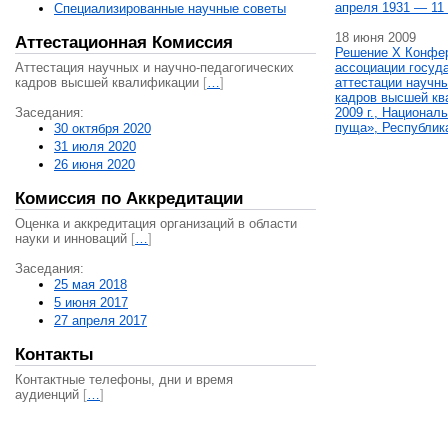
апреля 1931 — 11 
Специализированные научные советы
18 июня 2009
Аттестационная Комиссия
Решение X Конфе
Аттестация научных и научно-педагогических
ассоциации госуд
кадров высшей квалификации
[
…
]
аттестации научны
кадров высшей кв
Заседания:
2009 г., Национал
пуща», Республик
30 октября 2020
31 июля 2020
26 июня 2020
Комиссия по Аккредитации
Оценка и аккредитация организаций в области
науки и инноваций
[
…
]
Заседания:
25 мая 2018
5 июня 2017
27 апреля 2017
Контакты
Контактные телефоны, дни и время
аудиенций
[
…
]