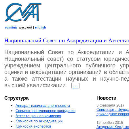
română
|
русский
|
english
Национальный Совет по Аккредитации и Аттеста
Национальный Совет по Аккредитации и А
Национальный совет) со статусом юридичес
учреждением центрального публичного уп
оценки и аккредитации организаций в област
а также аттестации научных и научно-пед
высшей квалификации.
[
…
]
Структура
Новости
3 февраля 2017
Аппарат национального совета
Совмещать фунда
Совместное пленарное заседание
прикладное сопро
Аттестационная комисcия
Комиссия по аккредитации
13 ноября 2016
Комиссия экспертов
Академик Келдыш