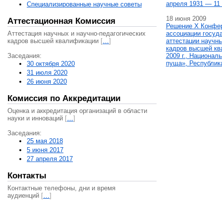
апреля 1931 — 11 
Специализированные научные советы
18 июня 2009
Аттестационная Комиссия
Решение X Конфе
Аттестация научных и научно-педагогических
ассоциации госуд
кадров высшей квалификации
[
…
]
аттестации научны
кадров высшей кв
Заседания:
2009 г., Национал
пуща», Республик
30 октября 2020
31 июля 2020
26 июня 2020
Комиссия по Аккредитации
Оценка и аккредитация организаций в области
науки и инноваций
[
…
]
Заседания:
25 мая 2018
5 июня 2017
27 апреля 2017
Контакты
Контактные телефоны, дни и время
аудиенций
[
…
]