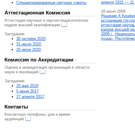
апреля 1931 — 11 
Специализированные научные советы
18 июня 2009
Аттестационная Комиссия
Решение X Конфе
Аттестация научных и научно-педагогических
ассоциации госуд
кадров высшей квалификации
[
…
]
аттестации научны
кадров высшей кв
Заседания:
2009 г., Национал
пуща», Республик
30 октября 2020
31 июля 2020
26 июня 2020
Комиссия по Аккредитации
Оценка и аккредитация организаций в области
науки и инноваций
[
…
]
Заседания:
25 мая 2018
5 июня 2017
27 апреля 2017
Контакты
Контактные телефоны, дни и время
аудиенций
[
…
]