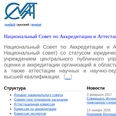
română
|
русский
|
english
Национальный Совет по Аккредитации и Аттеста
Национальный Совет по Аккредитации и А
Национальный совет) со статусом юридичес
учреждением центрального публичного уп
оценки и аккредитации организаций в област
а также аттестации научных и научно-пед
высшей квалификации.
[
…
]
Структура
Новости
3 февраля 2017
Аппарат национального совета
Совмещать фунда
Совместное пленарное заседание
прикладное сопро
Аттестационная комисcия
Комиссия по аккредитации
13 ноября 2016
Комиссия экспертов
Академик Келдыш