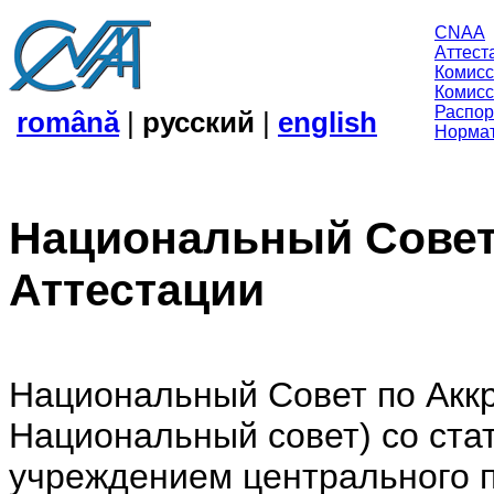
CNAA
Аттест
Комисс
Комисс
Распор
română
|
русский
|
english
Нормат
Национальный Совет
Аттестации
Национальный Совет по Аккр
Национальный совет) со ста
учреждением центрального п