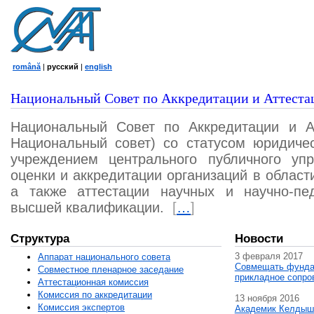
română
|
русский
|
english
Национальный Совет по Аккредитации и Аттеста
Национальный Совет по Аккредитации и А
Национальный совет) со статусом юридичес
учреждением центрального публичного уп
оценки и аккредитации организаций в област
а также аттестации научных и научно-пед
высшей квалификации.
[
…
]
Структура
Новости
3 февраля 2017
Аппарат национального совета
Совмещать фунда
Совместное пленарное заседание
прикладное сопро
Аттестационная комисcия
Комиссия по аккредитации
13 ноября 2016
Комиссия экспертов
Академик Келдыш