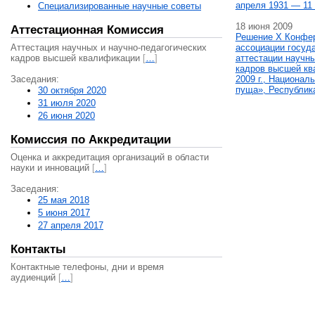
апреля 1931 — 11 
Специализированные научные советы
18 июня 2009
Аттестационная Комиссия
Решение X Конфе
Аттестация научных и научно-педагогических
ассоциации госуд
кадров высшей квалификации
[
…
]
аттестации научны
кадров высшей кв
Заседания:
2009 г., Национал
пуща», Республик
30 октября 2020
31 июля 2020
26 июня 2020
Комиссия по Аккредитации
Оценка и аккредитация организаций в области
науки и инноваций
[
…
]
Заседания:
25 мая 2018
5 июня 2017
27 апреля 2017
Контакты
Контактные телефоны, дни и время
аудиенций
[
…
]