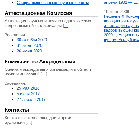
апреля 1931 — 11 
Специализированные научные советы
18 июня 2009
Аттестационная Комиссия
Решение X Конфе
Аттестация научных и научно-педагогических
ассоциации госуд
кадров высшей квалификации
[
…
]
аттестации научны
кадров высшей кв
Заседания:
2009 г., Национал
пуща», Республик
30 октября 2020
31 июля 2020
26 июня 2020
Комиссия по Аккредитации
Оценка и аккредитация организаций в области
науки и инноваций
[
…
]
Заседания:
25 мая 2018
5 июня 2017
27 апреля 2017
Контакты
Контактные телефоны, дни и время
аудиенций
[
…
]