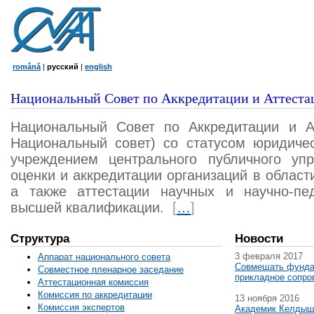
română
|
русский
|
english
Национальный Совет по Аккредитации и Аттеста
Национальный Совет по Аккредитации и А
Национальный совет) со статусом юридичес
учреждением центрального публичного уп
оценки и аккредитации организаций в област
а также аттестации научных и научно-пед
высшей квалификации.
[
…
]
Структура
Новости
3 февраля 2017
Аппарат национального совета
Совмещать фунда
Совместное пленарное заседание
прикладное сопро
Аттестационная комисcия
Комиссия по аккредитации
13 ноября 2016
Комиссия экспертов
Академик Келдыш