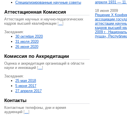
апреля 1931 — 11 
Специализированные научные советы
18 июня 2009
Аттестационная Комиссия
Решение X Конфе
Аттестация научных и научно-педагогических
ассоциации госуд
кадров высшей квалификации
[
…
]
аттестации научны
кадров высшей кв
Заседания:
2009 г., Национал
пуща», Республик
30 октября 2020
31 июля 2020
26 июня 2020
Комиссия по Аккредитации
Оценка и аккредитация организаций в области
науки и инноваций
[
…
]
Заседания:
25 мая 2018
5 июня 2017
27 апреля 2017
Контакты
Контактные телефоны, дни и время
аудиенций
[
…
]