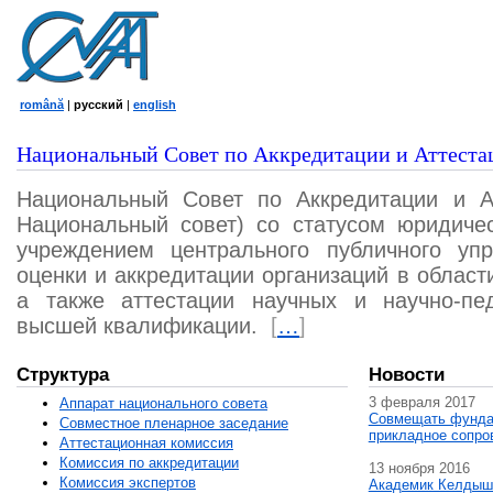
română
|
русский
|
english
Национальный Совет по Аккредитации и Аттеста
Национальный Совет по Аккредитации и А
Национальный совет) со статусом юридичес
учреждением центрального публичного уп
оценки и аккредитации организаций в област
а также аттестации научных и научно-пед
высшей квалификации.
[
…
]
Структура
Новости
3 февраля 2017
Аппарат национального совета
Совмещать фунда
Совместное пленарное заседание
прикладное сопро
Аттестационная комисcия
Комиссия по аккредитации
13 ноября 2016
Комиссия экспертов
Академик Келдыш