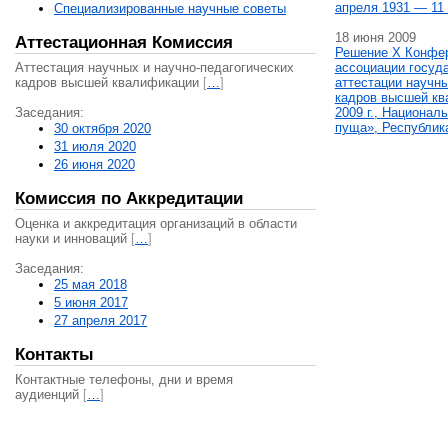
апреля 1931 — 11 
Специализированные научные советы
18 июня 2009
Аттестационная Комиссия
Решение X Конфе
Аттестация научных и научно-педагогических
ассоциации госуд
кадров высшей квалификации
[
…
]
аттестации научны
кадров высшей кв
Заседания:
2009 г., Национал
пуща», Республик
30 октября 2020
31 июля 2020
26 июня 2020
Комиссия по Аккредитации
Оценка и аккредитация организаций в области
науки и инноваций
[
…
]
Заседания:
25 мая 2018
5 июня 2017
27 апреля 2017
Контакты
Контактные телефоны, дни и время
аудиенций
[
…
]