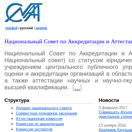
română
|
русский
|
english
Национальный Совет по Аккредитации и Аттеста
Национальный Совет по Аккредитации и А
Национальный совет) со статусом юридичес
учреждением центрального публичного уп
оценки и аккредитации организаций в област
а также аттестации научных и научно-пед
высшей квалификации.
[
…
]
Структура
Новости
3 февраля 2017
Аппарат национального совета
Совмещать фунда
Совместное пленарное заседание
прикладное сопро
Аттестационная комисcия
Комиссия по аккредитации
13 ноября 2016
Комиссия экспертов
Академик Келдыш