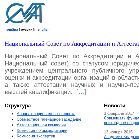
română
|
русский
|
english
Национальный Совет по Аккредитации и Аттеста
Национальный Совет по Аккредитации и А
Национальный совет) со статусом юридичес
учреждением центрального публичного уп
оценки и аккредитации организаций в област
а также аттестации научных и научно-пед
высшей квалификации.
[
…
]
Структура
Новости
3 февраля 2017
Аппарат национального совета
Совмещать фунда
Совместное пленарное заседание
прикладное сопро
Аттестационная комисcия
Комиссия по аккредитации
13 ноября 2016
Комиссия экспертов
Академик Келдыш