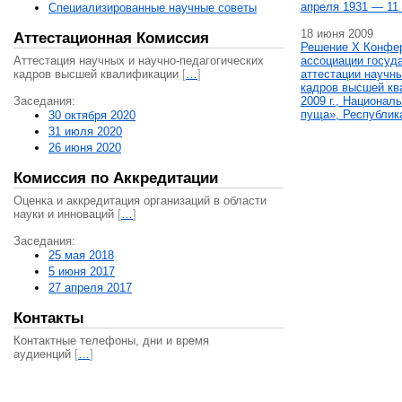
апреля 1931 — 11 
Специализированные научные советы
18 июня 2009
Аттестационная Комиссия
Решение X Конфе
Аттестация научных и научно-педагогических
ассоциации госуд
кадров высшей квалификации
[
…
]
аттестации научны
кадров высшей кв
Заседания:
2009 г., Национал
пуща», Республик
30 октября 2020
31 июля 2020
26 июня 2020
Комиссия по Аккредитации
Оценка и аккредитация организаций в области
науки и инноваций
[
…
]
Заседания:
25 мая 2018
5 июня 2017
27 апреля 2017
Контакты
Контактные телефоны, дни и время
аудиенций
[
…
]