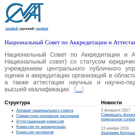
română
|
русский
|
english
Национальный Совет по Аккредитации и Аттеста
Национальный Совет по Аккредитации и А
Национальный совет) со статусом юридичес
учреждением центрального публичного уп
оценки и аккредитации организаций в област
а также аттестации научных и научно-пед
высшей квалификации.
[
…
]
Структура
Новости
3 февраля 2017
Аппарат национального совета
Совмещать фунда
Совместное пленарное заседание
прикладное сопро
Аттестационная комисcия
Комиссия по аккредитации
13 ноября 2016
Комиссия экспертов
Академик Келдыш