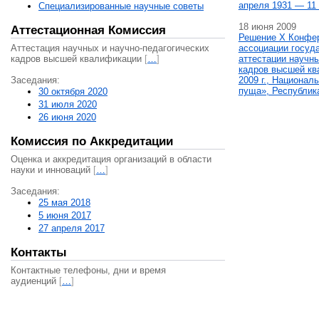
апреля 1931 — 11 
Специализированные научные советы
18 июня 2009
Аттестационная Комиссия
Решение X Конфе
Аттестация научных и научно-педагогических
ассоциации госуд
кадров высшей квалификации
[
…
]
аттестации научны
кадров высшей кв
Заседания:
2009 г., Национал
пуща», Республик
30 октября 2020
31 июля 2020
26 июня 2020
Комиссия по Аккредитации
Оценка и аккредитация организаций в области
науки и инноваций
[
…
]
Заседания:
25 мая 2018
5 июня 2017
27 апреля 2017
Контакты
Контактные телефоны, дни и время
аудиенций
[
…
]