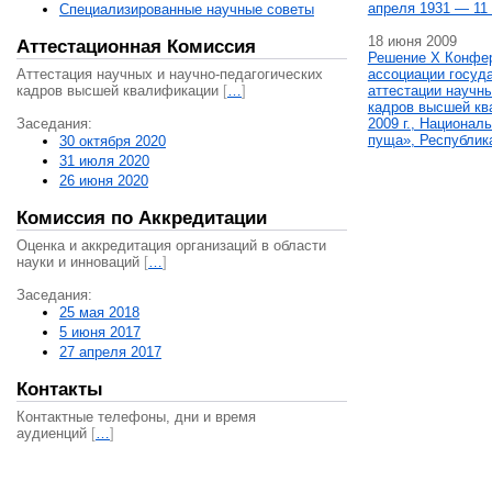
апреля 1931 — 11 
Специализированные научные советы
18 июня 2009
Аттестационная Комиссия
Решение X Конфе
Аттестация научных и научно-педагогических
ассоциации госуд
кадров высшей квалификации
[
…
]
аттестации научны
кадров высшей кв
Заседания:
2009 г., Национал
пуща», Республик
30 октября 2020
31 июля 2020
26 июня 2020
Комиссия по Аккредитации
Оценка и аккредитация организаций в области
науки и инноваций
[
…
]
Заседания:
25 мая 2018
5 июня 2017
27 апреля 2017
Контакты
Контактные телефоны, дни и время
аудиенций
[
…
]