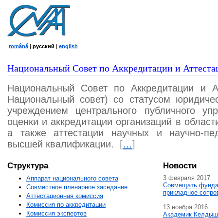
română
|
русский
|
english
Национальный Совет по Аккредитации и Аттеста
Национальный Совет по Аккредитации и А
Национальный совет) со статусом юридичес
учреждением центрального публичного уп
оценки и аккредитации организаций в област
а также аттестации научных и научно-пед
высшей квалификации.
[
…
]
Структура
Новости
3 февраля 2017
Аппарат национального совета
Совмещать фунда
Совместное пленарное заседание
прикладное сопро
Аттестационная комисcия
Комиссия по аккредитации
13 ноября 2016
Комиссия экспертов
Академик Келдыш