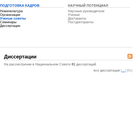
ПОДГОТОВКА КАДРОВ
НАУЧНЫЙ ПОТЕНЦИАЛ
Номенклатура
Научные руководители
Организации
Ученые
Ученые советы
Докторанты
Семинары
Постдокторанты
Диссертации
Диссертации
На рассмотрении в Национальном Совете
81
диссертаций
все диссертации
[
…
] [81]