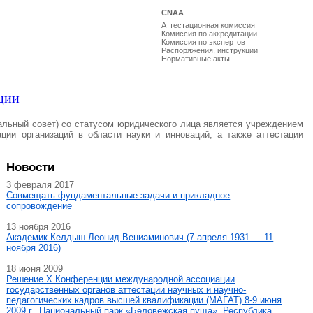
CNAA
Аттестационная комиссия
Комиссия по аккредитации
Комиссия по экспертов
Распоряжения, инструкции
Нормативные акты
ции
альный совет) со статусом юридического лица является учреждением
ации организаций в области науки и инноваций, а также аттестации
Новости
3 февраля 2017
Совмещать фундаментальные задачи и прикладное
сопровождение
13 ноября 2016
Академик Келдыш Леонид Вениаминович (7 апреля 1931 — 11
ноября 2016)
18 июня 2009
Решение X Конференции международной ассоциации
государственных органов аттестации научных и научно-
педагогических кадров высшей квалификации (МАГAT) 8-9 июня
2009 г., Национальный парк «Беловежская пуща», Республика