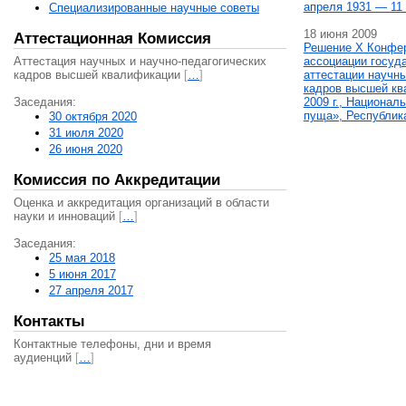
апреля 1931 — 11 
Специализированные научные советы
18 июня 2009
Аттестационная Комиссия
Решение X Конфе
Аттестация научных и научно-педагогических
ассоциации госуд
кадров высшей квалификации
[
…
]
аттестации научны
кадров высшей кв
Заседания:
2009 г., Национал
пуща», Республик
30 октября 2020
31 июля 2020
26 июня 2020
Комиссия по Аккредитации
Оценка и аккредитация организаций в области
науки и инноваций
[
…
]
Заседания:
25 мая 2018
5 июня 2017
27 апреля 2017
Контакты
Контактные телефоны, дни и время
аудиенций
[
…
]