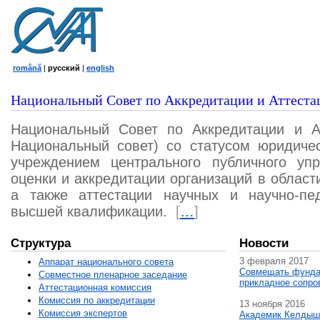
română
|
русский
|
english
Национальный Совет по Аккредитации и Аттеста
Национальный Совет по Аккредитации и А
Национальный совет) со статусом юридичес
учреждением центрального публичного уп
оценки и аккредитации организаций в област
а также аттестации научных и научно-пед
высшей квалификации.
[
…
]
Структура
Новости
3 февраля 2017
Аппарат национального совета
Совмещать фунда
Совместное пленарное заседание
прикладное сопро
Аттестационная комисcия
Комиссия по аккредитации
13 ноября 2016
Комиссия экспертов
Академик Келдыш