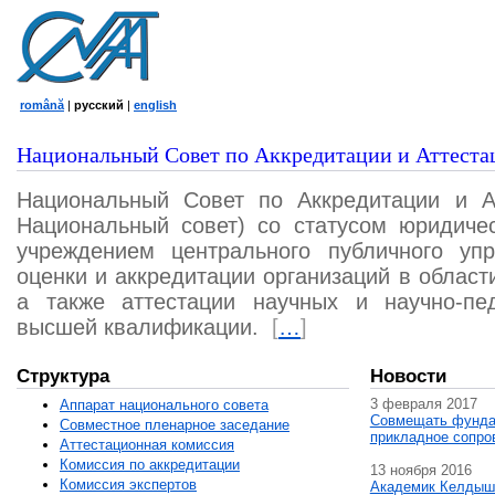
română
|
русский
|
english
Национальный Совет по Аккредитации и Аттеста
Национальный Совет по Аккредитации и А
Национальный совет) со статусом юридичес
учреждением центрального публичного уп
оценки и аккредитации организаций в област
а также аттестации научных и научно-пед
высшей квалификации.
[
…
]
Структура
Новости
3 февраля 2017
Аппарат национального совета
Совмещать фунда
Совместное пленарное заседание
прикладное сопро
Аттестационная комисcия
Комиссия по аккредитации
13 ноября 2016
Комиссия экспертов
Академик Келдыш