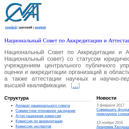
română
|
русский
|
english
Национальный Совет по Аккредитации и Аттеста
Национальный Совет по Аккредитации и А
Национальный совет) со статусом юридичес
учреждением центрального публичного уп
оценки и аккредитации организаций в област
а также аттестации научных и научно-пед
высшей квалификации.
[
…
]
Структура
Новости
3 февраля 2017
Аппарат национального совета
Совмещать фунда
Совместное пленарное заседание
прикладное сопро
Аттестационная комисcия
Комиссия по аккредитации
13 ноября 2016
Комиссия экспертов
Академик Келдыш