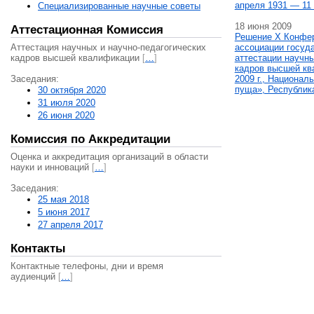
апреля 1931 — 11 
Специализированные научные советы
18 июня 2009
Аттестационная Комиссия
Решение X Конфе
Аттестация научных и научно-педагогических
ассоциации госуд
кадров высшей квалификации
[
…
]
аттестации научны
кадров высшей кв
Заседания:
2009 г., Национал
пуща», Республик
30 октября 2020
31 июля 2020
26 июня 2020
Комиссия по Аккредитации
Оценка и аккредитация организаций в области
науки и инноваций
[
…
]
Заседания:
25 мая 2018
5 июня 2017
27 апреля 2017
Контакты
Контактные телефоны, дни и время
аудиенций
[
…
]