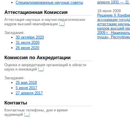
апреля 1931 — 11 
Специализированные научные советы
18 июня 2009
Аттестационная Комиссия
Решение X Конфе
Аттестация научных и научно-педагогических
ассоциации госуд
кадров высшей квалификации
[
…
]
аттестации научны
кадров высшей кв
Заседания:
2009 г., Национал
пуща», Республик
30 октября 2020
31 июля 2020
26 июня 2020
Комиссия по Аккредитации
Оценка и аккредитация организаций в области
науки и инноваций
[
…
]
Заседания:
25 мая 2018
5 июня 2017
27 апреля 2017
Контакты
Контактные телефоны, дни и время
аудиенций
[
…
]