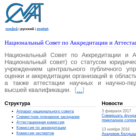
română
|
русский
|
english
Национальный Совет по Аккредитации и Аттеста
Национальный Совет по Аккредитации и А
Национальный совет) со статусом юридичес
учреждением центрального публичного уп
оценки и аккредитации организаций в област
а также аттестации научных и научно-пед
высшей квалификации.
[
…
]
Структура
Новости
3 февраля 2017
Аппарат национального совета
Совмещать фунда
Совместное пленарное заседание
прикладное сопро
Аттестационная комисcия
Комиссия по аккредитации
13 ноября 2016
Комиссия экспертов
Академик Келдыш