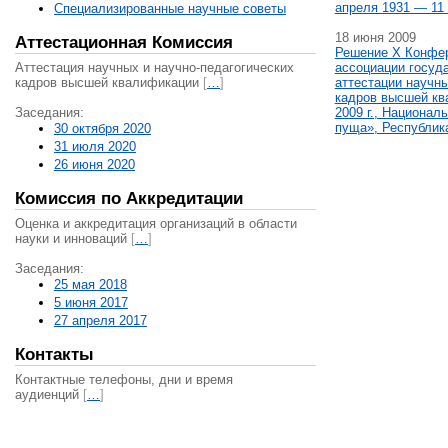
апреля 1931 — 11 
Специализированные научные советы
18 июня 2009
Аттестационная Комиссия
Решение X Конфе
Аттестация научных и научно-педагогических
ассоциации госуд
кадров высшей квалификации
[
…
]
аттестации научны
кадров высшей кв
Заседания:
2009 г., Национал
пуща», Республик
30 октября 2020
31 июля 2020
26 июня 2020
Комиссия по Аккредитации
Оценка и аккредитация организаций в области
науки и инноваций
[
…
]
Заседания:
25 мая 2018
5 июня 2017
27 апреля 2017
Контакты
Контактные телефоны, дни и время
аудиенций
[
…
]