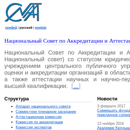
română
|
русский
|
english
Национальный Совет по Аккредитации и Аттеста
Национальный Совет по Аккредитации и А
Национальный совет) со статусом юридичес
учреждением центрального публичного уп
оценки и аккредитации организаций в област
а также аттестации научных и научно-пед
высшей квалификации.
[
…
]
Структура
Новости
3 февраля 2017
Аппарат национального совета
Совмещать фунда
Совместное пленарное заседание
прикладное сопро
Аттестационная комисcия
Комиссия по аккредитации
13 ноября 2016
Комиссия экспертов
Академик Келдыш