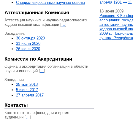
апреля 1931 — 11 
Специализированные научные советы
18 июня 2009
Аттестационная Комиссия
Решение X Конфе
Аттестация научных и научно-педагогических
ассоциации госуд
кадров высшей квалификации
[
…
]
аттестации научны
кадров высшей кв
Заседания:
2009 г., Национал
пуща», Республик
30 октября 2020
31 июля 2020
26 июня 2020
Комиссия по Аккредитации
Оценка и аккредитация организаций в области
науки и инноваций
[
…
]
Заседания:
25 мая 2018
5 июня 2017
27 апреля 2017
Контакты
Контактные телефоны, дни и время
аудиенций
[
…
]