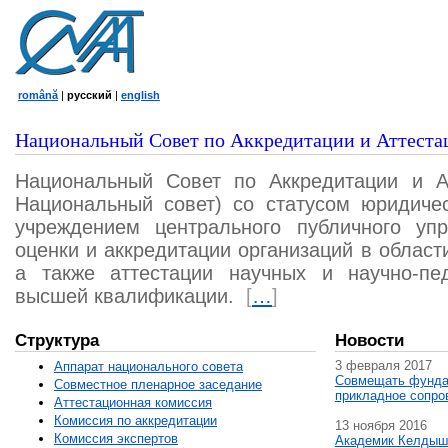
română
|
русский
|
english
Национальный Совет по Аккредитации и Аттеста
Национальный Совет по Аккредитации и А
Национальный совет) со статусом юридичес
учреждением центрального публичного уп
оценки и аккредитации организаций в област
а также аттестации научных и научно-пед
высшей квалификации.
[
…
]
Структура
Новости
3 февраля 2017
Аппарат национального совета
Совмещать фунда
Совместное пленарное заседание
прикладное сопро
Аттестационная комисcия
Комиссия по аккредитации
13 ноября 2016
Комиссия экспертов
Академик Келдыш