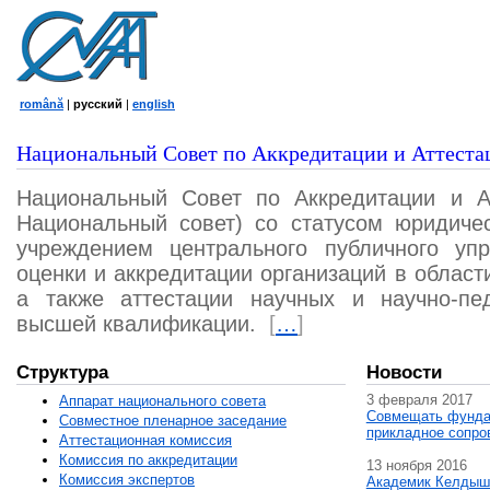
română
|
русский
|
english
Национальный Совет по Аккредитации и Аттеста
Национальный Совет по Аккредитации и А
Национальный совет) со статусом юридичес
учреждением центрального публичного уп
оценки и аккредитации организаций в област
а также аттестации научных и научно-пед
высшей квалификации.
[
…
]
Структура
Новости
3 февраля 2017
Аппарат национального совета
Совмещать фунда
Совместное пленарное заседание
прикладное сопро
Аттестационная комисcия
Комиссия по аккредитации
13 ноября 2016
Комиссия экспертов
Академик Келдыш