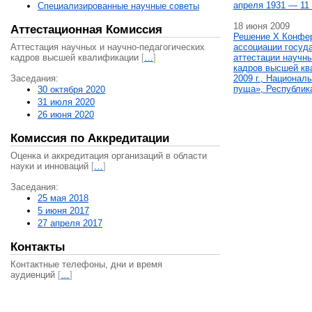
апреля 1931 — 11 
Специализированные научные советы
18 июня 2009
Аттестационная Комиссия
Решение X Конфе
Аттестация научных и научно-педагогических
ассоциации госуд
кадров высшей квалификации
[
…
]
аттестации научны
кадров высшей кв
Заседания:
2009 г., Национал
пуща», Республик
30 октября 2020
31 июля 2020
26 июня 2020
Комиссия по Аккредитации
Оценка и аккредитация организаций в области
науки и инноваций
[
…
]
Заседания:
25 мая 2018
5 июня 2017
27 апреля 2017
Контакты
Контактные телефоны, дни и время
аудиенций
[
…
]