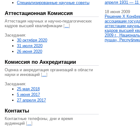
апреля 1931 — 11 
Специализированные научные советы
18 июня 2009
Аттестационная Комиссия
Решение X Конфе
Аттестация научных и научно-педагогических
ассоциации госуд
кадров высшей квалификации
[
…
]
аттестации научны
кадров высшей кв
Заседания:
2009 г., Национал
пуща», Республик
30 октября 2020
31 июля 2020
26 июня 2020
Комиссия по Аккредитации
Оценка и аккредитация организаций в области
науки и инноваций
[
…
]
Заседания:
25 мая 2018
5 июня 2017
27 апреля 2017
Контакты
Контактные телефоны, дни и время
аудиенций
[
…
]