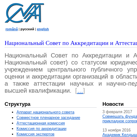
română
|
русский
|
english
Национальный Совет по Аккредитации и Аттеста
Национальный Совет по Аккредитации и А
Национальный совет) со статусом юридичес
учреждением центрального публичного уп
оценки и аккредитации организаций в област
а также аттестации научных и научно-пед
высшей квалификации.
[
…
]
Структура
Новости
3 февраля 2017
Аппарат национального совета
Совмещать фунда
Совместное пленарное заседание
прикладное сопро
Аттестационная комисcия
Комиссия по аккредитации
13 ноября 2016
Комиссия экспертов
Академик Келдыш