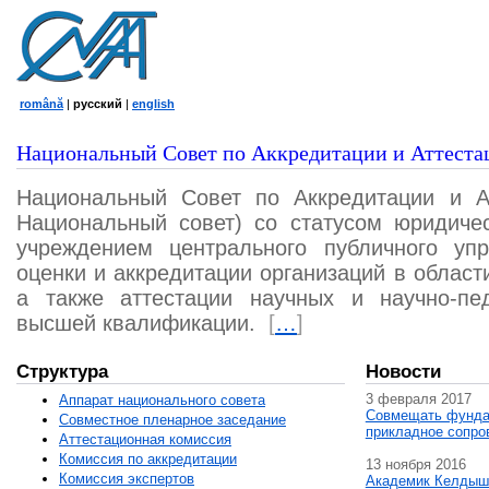
română
|
русский
|
english
Национальный Совет по Аккредитации и Аттеста
Национальный Совет по Аккредитации и А
Национальный совет) со статусом юридичес
учреждением центрального публичного уп
оценки и аккредитации организаций в област
а также аттестации научных и научно-пед
высшей квалификации.
[
…
]
Структура
Новости
3 февраля 2017
Аппарат национального совета
Совмещать фунда
Совместное пленарное заседание
прикладное сопро
Аттестационная комисcия
Комиссия по аккредитации
13 ноября 2016
Комиссия экспертов
Академик Келдыш