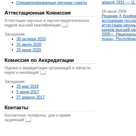
апреля 1931 — 11 
Специализированные научные советы
18 июня 2009
Аттестационная Комиссия
Решение X Конфе
Аттестация научных и научно-педагогических
ассоциации госуд
кадров высшей квалификации
[
…
]
аттестации научны
кадров высшей кв
Заседания:
2009 г., Национал
пуща», Республик
30 октября 2020
31 июля 2020
26 июня 2020
Комиссия по Аккредитации
Оценка и аккредитация организаций в области
науки и инноваций
[
…
]
Заседания:
25 мая 2018
5 июня 2017
27 апреля 2017
Контакты
Контактные телефоны, дни и время
аудиенций
[
…
]