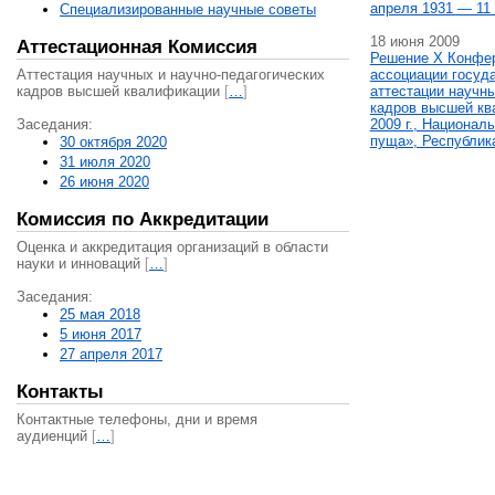
апреля 1931 — 11 
Специализированные научные советы
18 июня 2009
Аттестационная Комиссия
Решение X Конфе
Аттестация научных и научно-педагогических
ассоциации госуд
кадров высшей квалификации
[
…
]
аттестации научны
кадров высшей кв
Заседания:
2009 г., Национал
пуща», Республик
30 октября 2020
31 июля 2020
26 июня 2020
Комиссия по Аккредитации
Оценка и аккредитация организаций в области
науки и инноваций
[
…
]
Заседания:
25 мая 2018
5 июня 2017
27 апреля 2017
Контакты
Контактные телефоны, дни и время
аудиенций
[
…
]