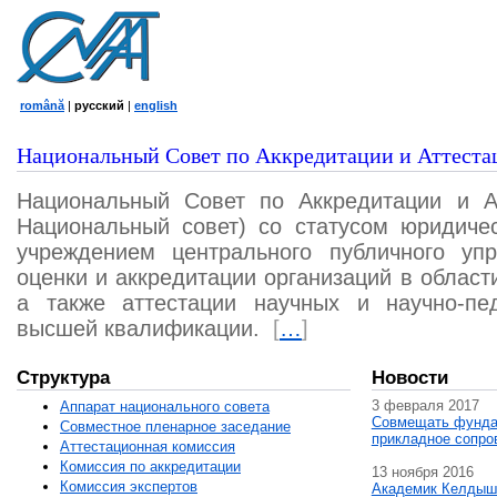
română
|
русский
|
english
Национальный Совет по Аккредитации и Аттеста
Национальный Совет по Аккредитации и А
Национальный совет) со статусом юридичес
учреждением центрального публичного уп
оценки и аккредитации организаций в област
а также аттестации научных и научно-пед
высшей квалификации.
[
…
]
Структура
Новости
3 февраля 2017
Аппарат национального совета
Совмещать фунда
Совместное пленарное заседание
прикладное сопро
Аттестационная комисcия
Комиссия по аккредитации
13 ноября 2016
Комиссия экспертов
Академик Келдыш