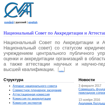
română
|
русский
|
english
Национальный Совет по Аккредитации и Аттеста
Национальный Совет по Аккредитации и А
Национальный совет) со статусом юридичес
учреждением центрального публичного уп
оценки и аккредитации организаций в област
а также аттестации научных и научно-пед
высшей квалификации.
[
…
]
Структура
Новости
3 февраля 2017
Аппарат национального совета
Совмещать фунда
Совместное пленарное заседание
прикладное сопро
Аттестационная комисcия
Комиссия по аккредитации
13 ноября 2016
Комиссия экспертов
Академик Келдыш