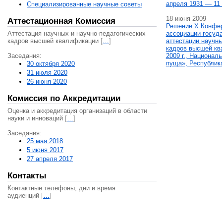
апреля 1931 — 11 
Специализированные научные советы
18 июня 2009
Аттестационная Комиссия
Решение X Конфе
Аттестация научных и научно-педагогических
ассоциации госуд
кадров высшей квалификации
[
…
]
аттестации научны
кадров высшей кв
Заседания:
2009 г., Национал
пуща», Республик
30 октября 2020
31 июля 2020
26 июня 2020
Комиссия по Аккредитации
Оценка и аккредитация организаций в области
науки и инноваций
[
…
]
Заседания:
25 мая 2018
5 июня 2017
27 апреля 2017
Контакты
Контактные телефоны, дни и время
аудиенций
[
…
]