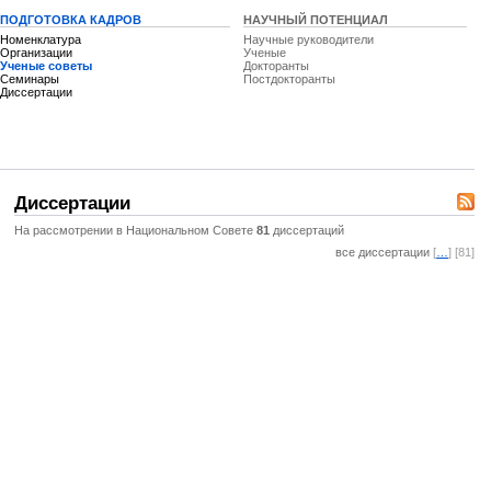
ПОДГОТОВКА КАДРОВ
НАУЧНЫЙ ПОТЕНЦИАЛ
Номенклатура
Научные руководители
Организации
Ученые
Ученые советы
Докторанты
Семинары
Постдокторанты
Диссертации
Диссертации
На рассмотрении в Национальном Совете
81
диссертаций
все диссертации
[
…
] [81]