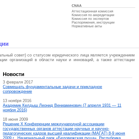
CNAA
Аттестационная комиссия
Комиссия по аккредитации
Комиссия по экспертов
Распоряжения, инструкции
Нормативные акты
ции
альный совет) со статусом юридического лица является учреждением
ации организаций в области науки и инноваций, а также аттестации
Новости
3 февраля 2017
Совмещать фундаментальные задачи и прикладное
сопровождение
13 ноября 2016
Академик Келдыш Леонид Вениаминович (7 апреля 1931 — 11
ноября 2016)
18 июня 2009
Решение X Конференции международной ассоциации
государственных органов аттестации научных и научно-
педагогических кадров высшей квалификации (МАГAT) 8-9 июня
2009 г., Национальный парк «Беловежская пуща», Республика