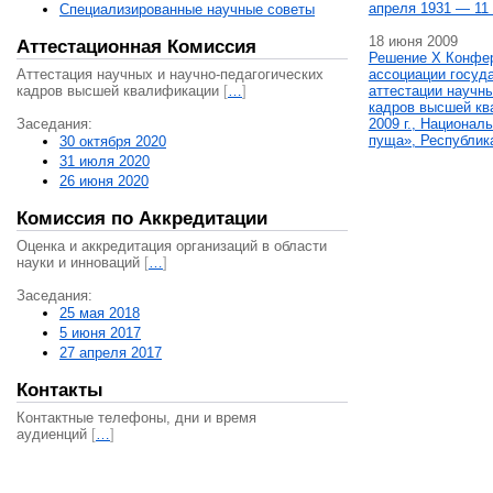
апреля 1931 — 11 
Специализированные научные советы
18 июня 2009
Аттестационная Комиссия
Решение X Конфе
Аттестация научных и научно-педагогических
ассоциации госуд
кадров высшей квалификации
[
…
]
аттестации научны
кадров высшей кв
Заседания:
2009 г., Национал
пуща», Республик
30 октября 2020
31 июля 2020
26 июня 2020
Комиссия по Аккредитации
Оценка и аккредитация организаций в области
науки и инноваций
[
…
]
Заседания:
25 мая 2018
5 июня 2017
27 апреля 2017
Контакты
Контактные телефоны, дни и время
аудиенций
[
…
]