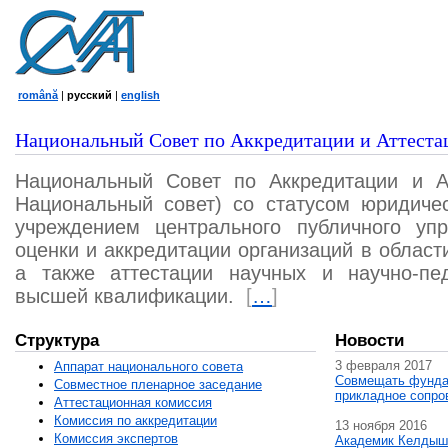
română
|
русский
|
english
Национальный Совет по Аккредитации и Аттеста
Национальный Совет по Аккредитации и А
Национальный совет) со статусом юридичес
учреждением центрального публичного уп
оценки и аккредитации организаций в област
а также аттестации научных и научно-пед
высшей квалификации.
[
…
]
Структура
Новости
3 февраля 2017
Аппарат национального совета
Совмещать фунда
Совместное пленарное заседание
прикладное сопро
Аттестационная комисcия
Комиссия по аккредитации
13 ноября 2016
Комиссия экспертов
Академик Келдыш