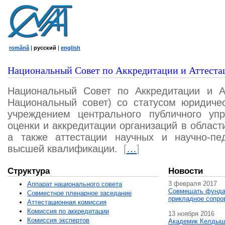
română
|
русский
|
english
Национальный Совет по Аккредитации и Аттеста
Национальный Совет по Аккредитации и А
Национальный совет) со статусом юридичес
учреждением центрального публичного уп
оценки и аккредитации организаций в област
а также аттестации научных и научно-пед
высшей квалификации.
[
…
]
Структура
Новости
3 февраля 2017
Аппарат национального совета
Совмещать фунда
Совместное пленарное заседание
прикладное сопро
Аттестационная комисcия
Комиссия по аккредитации
13 ноября 2016
Комиссия экспертов
Академик Келдыш