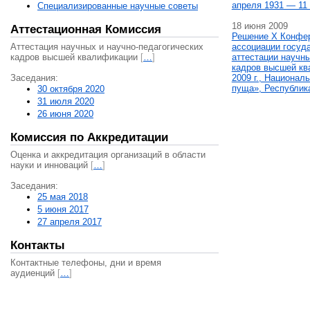
апреля 1931 — 11 
Специализированные научные советы
18 июня 2009
Аттестационная Комиссия
Решение X Конфе
Аттестация научных и научно-педагогических
ассоциации госуд
кадров высшей квалификации
[
…
]
аттестации научны
кадров высшей кв
Заседания:
2009 г., Национал
пуща», Республик
30 октября 2020
31 июля 2020
26 июня 2020
Комиссия по Аккредитации
Оценка и аккредитация организаций в области
науки и инноваций
[
…
]
Заседания:
25 мая 2018
5 июня 2017
27 апреля 2017
Контакты
Контактные телефоны, дни и время
аудиенций
[
…
]