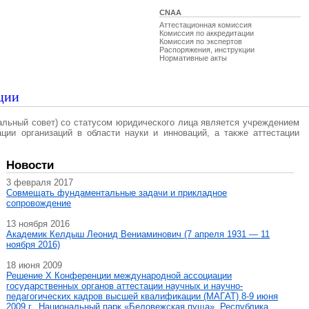
CNAA
Аттестационная комиссия
Комиссия по аккредитации
Комиссия по экспертов
Распоряжения, инструкции
Нормативные акты
ции
альный совет) со статусом юридического лица является учреждением
ации организаций в области науки и инноваций, а также аттестации
Новости
3 февраля 2017
Совмещать фундаментальные задачи и прикладное
сопровождение
13 ноября 2016
Академик Келдыш Леонид Вениаминович (7 апреля 1931 — 11
ноября 2016)
18 июня 2009
Решение X Конференции международной ассоциации
государственных органов аттестации научных и научно-
педагогических кадров высшей квалификации (МАГAT) 8-9 июня
2009 г., Национальный парк «Беловежская пуща», Республика