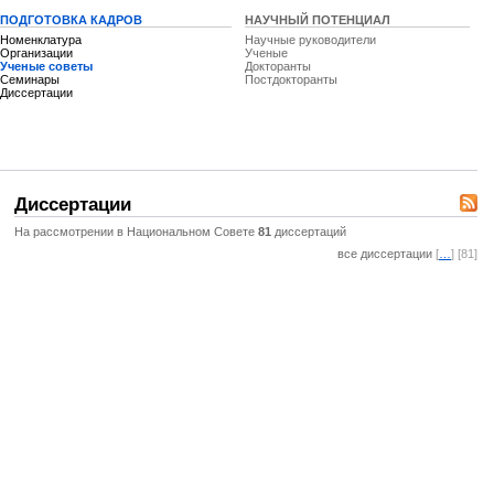
ПОДГОТОВКА КАДРОВ
НАУЧНЫЙ ПОТЕНЦИАЛ
Номенклатура
Научные руководители
Организации
Ученые
Ученые советы
Докторанты
Семинары
Постдокторанты
Диссертации
Диссертации
На рассмотрении в Национальном Совете
81
диссертаций
все диссертации
[
…
] [81]