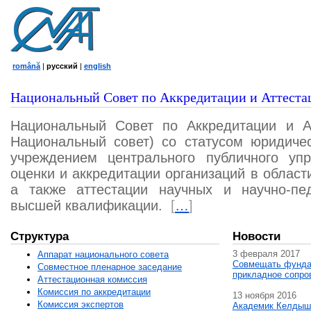
română
|
русский
|
english
Национальный Совет по Аккредитации и Аттеста
Национальный Совет по Аккредитации и А
Национальный совет) со статусом юридичес
учреждением центрального публичного уп
оценки и аккредитации организаций в област
а также аттестации научных и научно-пед
высшей квалификации.
[
…
]
Структура
Новости
3 февраля 2017
Аппарат национального совета
Совмещать фунда
Совместное пленарное заседание
прикладное сопро
Аттестационная комисcия
Комиссия по аккредитации
13 ноября 2016
Комиссия экспертов
Академик Келдыш