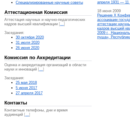
апреля 1931 — 11 
Специализированные научные советы
18 июня 2009
Аттестационная Комиссия
Решение X Конфе
Аттестация научных и научно-педагогических
ассоциации госуд
кадров высшей квалификации
[
…
]
аттестации научны
кадров высшей кв
Заседания:
2009 г., Национал
пуща», Республик
30 октября 2020
31 июля 2020
26 июня 2020
Комиссия по Аккредитации
Оценка и аккредитация организаций в области
науки и инноваций
[
…
]
Заседания:
25 мая 2018
5 июня 2017
27 апреля 2017
Контакты
Контактные телефоны, дни и время
аудиенций
[
…
]