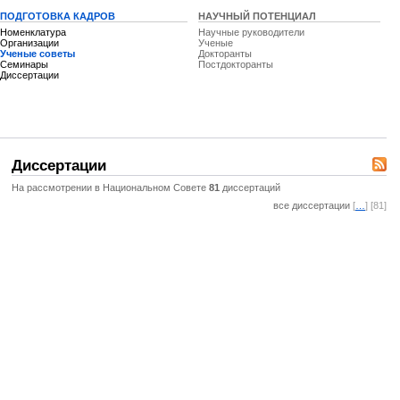
ПОДГОТОВКА КАДРОВ
НАУЧНЫЙ ПОТЕНЦИАЛ
Номенклатура
Научные руководители
Организации
Ученые
Ученые советы
Докторанты
Семинары
Постдокторанты
Диссертации
Диссертации
На рассмотрении в Национальном Совете
81
диссертаций
все диссертации
[
…
] [81]