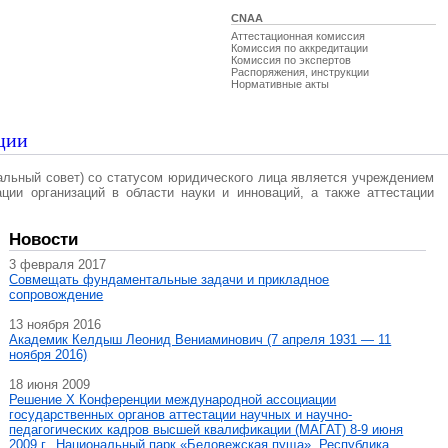
CNAA
Аттестационная комиссия
Комиссия по аккредитации
Комиссия по экспертов
Распоряжения, инструкции
Нормативные акты
ции
альный совет) со статусом юридического лица является учреждением
ации организаций в области науки и инноваций, а также аттестации
Новости
3 февраля 2017
Совмещать фундаментальные задачи и прикладное
сопровождение
13 ноября 2016
Академик Келдыш Леонид Вениаминович (7 апреля 1931 — 11
ноября 2016)
18 июня 2009
Решение X Конференции международной ассоциации
государственных органов аттестации научных и научно-
педагогических кадров высшей квалификации (МАГAT) 8-9 июня
2009 г., Национальный парк «Беловежская пуща», Республика