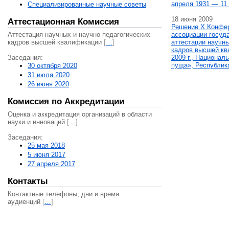
апреля 1931 — 11 
Специализированные научные советы
18 июня 2009
Аттестационная Комиссия
Решение X Конфе
Аттестация научных и научно-педагогических
ассоциации госуд
кадров высшей квалификации
[
…
]
аттестации научны
кадров высшей кв
Заседания:
2009 г., Национал
пуща», Республик
30 октября 2020
31 июля 2020
26 июня 2020
Комиссия по Аккредитации
Оценка и аккредитация организаций в области
науки и инноваций
[
…
]
Заседания:
25 мая 2018
5 июня 2017
27 апреля 2017
Контакты
Контактные телефоны, дни и время
аудиенций
[
…
]