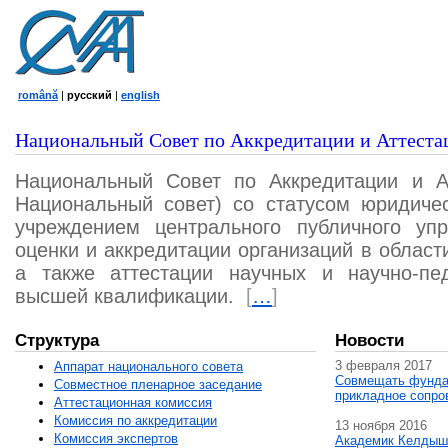
română
|
русский
|
english
Национальный Совет по Аккредитации и Аттеста
Национальный Совет по Аккредитации и А
Национальный совет) со статусом юридичес
учреждением центрального публичного уп
оценки и аккредитации организаций в област
а также аттестации научных и научно-пед
высшей квалификации.
[
…
]
Структура
Новости
3 февраля 2017
Аппарат национального совета
Совмещать фунда
Совместное пленарное заседание
прикладное сопро
Аттестационная комисcия
Комиссия по аккредитации
13 ноября 2016
Комиссия экспертов
Академик Келдыш