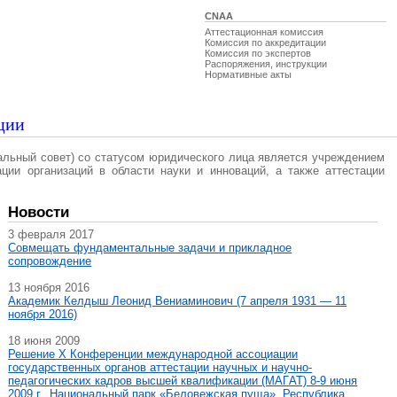
CNAA
Аттестационная комиссия
Комиссия по аккредитации
Комиссия по экспертов
Распоряжения, инструкции
Нормативные акты
ции
альный совет) со статусом юридического лица является учреждением
ации организаций в области науки и инноваций, а также аттестации
Новости
3 февраля 2017
Совмещать фундаментальные задачи и прикладное
сопровождение
13 ноября 2016
Академик Келдыш Леонид Вениаминович (7 апреля 1931 — 11
ноября 2016)
18 июня 2009
Решение X Конференции международной ассоциации
государственных органов аттестации научных и научно-
педагогических кадров высшей квалификации (МАГAT) 8-9 июня
2009 г., Национальный парк «Беловежская пуща», Республика