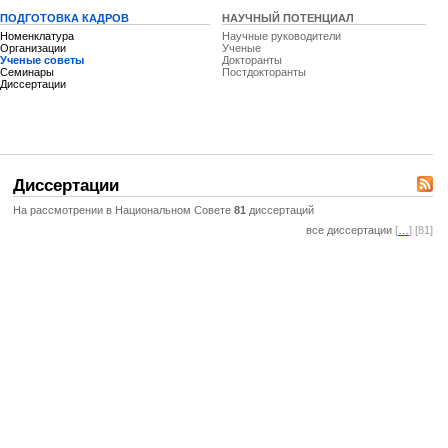
ПОДГОТОВКА КАДРОВ
НАУЧНЫЙ ПОТЕНЦИАЛ
Номенклатура
Научные руководители
Организации
Ученые
Ученые советы
Докторанты
Семинары
Постдокторанты
Диссертации
Диссертации
На рассмотрении в Национальном Совете
81
диссертаций
все диссертации
[
…
] [81]