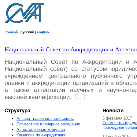
română
|
русский
|
english
Национальный Совет по Аккредитации и Аттеста
Национальный Совет по Аккредитации и А
Национальный совет) со статусом юридичес
учреждением центрального публичного уп
оценки и аккредитации организаций в област
а также аттестации научных и научно-пед
высшей квалификации.
[
…
]
Структура
Новости
3 февраля 2017
Аппарат национального совета
Совмещать фунда
Совместное пленарное заседание
прикладное сопро
Аттестационная комисcия
Комиссия по аккредитации
13 ноября 2016