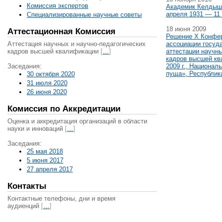
Комиссия экспертов
Академик Келдыш
апреля 1931 — 11 
Специализированные научные советы
18 июня 2009
Аттестационная Комиссия
Решение X Конфе
Аттестация научных и научно-педагогических
ассоциации госуд
кадров высшей квалификации
[
…
]
аттестации научны
кадров высшей кв
Заседания:
2009 г., Национал
пуща», Республик
30 октября 2020
31 июля 2020
26 июня 2020
Комиссия по Аккредитации
Оценка и аккредитация организаций в области
науки и инноваций
[
…
]
Заседания:
25 мая 2018
5 июня 2017
27 апреля 2017
Контакты
Контактные телефоны, дни и время
аудиенций
[
…
]