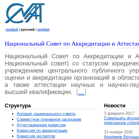
română
|
русский
|
english
Национальный Совет по Аккредитации и Аттеста
Национальный Совет по Аккредитации и А
Национальный совет) со статусом юридичес
учреждением центрального публичного уп
оценки и аккредитации организаций в област
а также аттестации научных и научно-пед
высшей квалификации.
[
…
]
Структура
Новости
3 февраля 2017
Аппарат национального совета
Совмещать фунда
Совместное пленарное заседание
прикладное сопро
Аттестационная комисcия
Комиссия по аккредитации
13 ноября 2016
Комиссия экспертов
Академик Келдыш