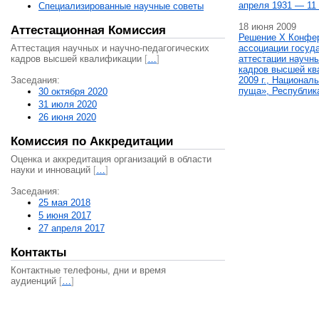
апреля 1931 — 11 
Специализированные научные советы
18 июня 2009
Аттестационная Комиссия
Решение X Конфе
Аттестация научных и научно-педагогических
ассоциации госуд
кадров высшей квалификации
[
…
]
аттестации научны
кадров высшей кв
Заседания:
2009 г., Национал
пуща», Республик
30 октября 2020
31 июля 2020
26 июня 2020
Комиссия по Аккредитации
Оценка и аккредитация организаций в области
науки и инноваций
[
…
]
Заседания:
25 мая 2018
5 июня 2017
27 апреля 2017
Контакты
Контактные телефоны, дни и время
аудиенций
[
…
]