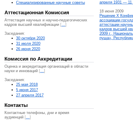
апреля 1931 — 11 
Специализированные научные советы
18 июня 2009
Аттестационная Комиссия
Решение X Конфе
Аттестация научных и научно-педагогических
ассоциации госуд
кадров высшей квалификации
[
…
]
аттестации научны
кадров высшей кв
Заседания:
2009 г., Национал
пуща», Республик
30 октября 2020
31 июля 2020
26 июня 2020
Комиссия по Аккредитации
Оценка и аккредитация организаций в области
науки и инноваций
[
…
]
Заседания:
25 мая 2018
5 июня 2017
27 апреля 2017
Контакты
Контактные телефоны, дни и время
аудиенций
[
…
]