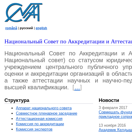
română
|
русский
|
english
Национальный Совет по Аккредитации и Аттеста
Национальный Совет по Аккредитации и А
Национальный совет) со статусом юридичес
учреждением центрального публичного уп
оценки и аккредитации организаций в област
а также аттестации научных и научно-пед
высшей квалификации.
[
…
]
Структура
Новости
3 февраля 2017
Аппарат национального совета
Совмещать фунда
Совместное пленарное заседание
прикладное сопро
Аттестационная комисcия
Комиссия по аккредитации
13 ноября 2016
Комиссия экспертов
Академик Келдыш