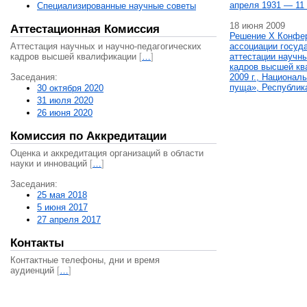
апреля 1931 — 11 
Специализированные научные советы
18 июня 2009
Аттестационная Комиссия
Решение X Конфе
Аттестация научных и научно-педагогических
ассоциации госуд
кадров высшей квалификации
[
…
]
аттестации научны
кадров высшей кв
Заседания:
2009 г., Национал
пуща», Республик
30 октября 2020
31 июля 2020
26 июня 2020
Комиссия по Аккредитации
Оценка и аккредитация организаций в области
науки и инноваций
[
…
]
Заседания:
25 мая 2018
5 июня 2017
27 апреля 2017
Контакты
Контактные телефоны, дни и время
аудиенций
[
…
]