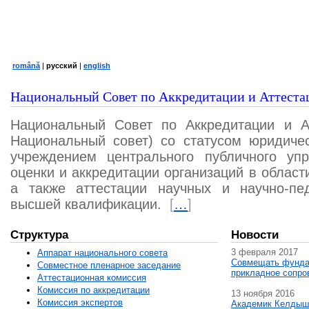
română
|
русский
|
english
Национальный Совет по Аккредитации и Аттеста
Национальный Совет по Аккредитации и А
Национальный совет) со статусом юридичес
учреждением центрального публичного уп
оценки и аккредитации организаций в област
а также аттестации научных и научно-пед
высшей квалификации.
[
…
]
Структура
Новости
3 февраля 2017
Аппарат национального совета
Совмещать фунда
Совместное пленарное заседание
прикладное сопро
Аттестационная комисcия
Комиссия по аккредитации
13 ноября 2016
Комиссия экспертов
Академик Келдыш