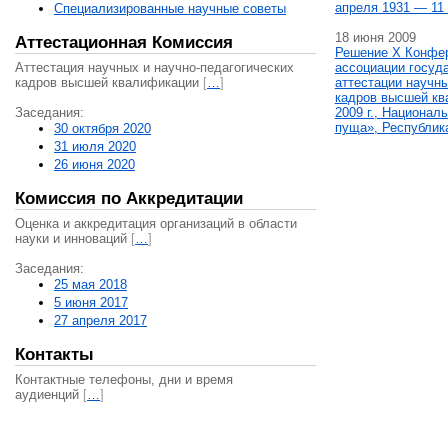
апреля 1931 — 11 
Специализированные научные советы
18 июня 2009
Аттестационная Комиссия
Решение X Конфе
Аттестация научных и научно-педагогических
ассоциации госуд
кадров высшей квалификации
[
…
]
аттестации научны
кадров высшей кв
Заседания:
2009 г., Национал
пуща», Республик
30 октября 2020
31 июля 2020
26 июня 2020
Комиссия по Аккредитации
Оценка и аккредитация организаций в области
науки и инноваций
[
…
]
Заседания:
25 мая 2018
5 июня 2017
27 апреля 2017
Контакты
Контактные телефоны, дни и время
аудиенций
[
…
]