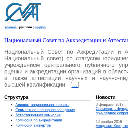
română
|
русский
|
english
Национальный Совет по Аккредитации и Аттеста
Национальный Совет по Аккредитации и А
Национальный совет) со статусом юридичес
учреждением центрального публичного уп
оценки и аккредитации организаций в област
а также аттестации научных и научно-пед
высшей квалификации.
[
…
]
Структура
Новости
3 февраля 2017
Аппарат национального совета
Совмещать фунда
Совместное пленарное заседание
прикладное сопро
Аттестационная комисcия
Комиссия по аккредитации
13 ноября 2016
Комиссия экспертов
Академик Келдыш