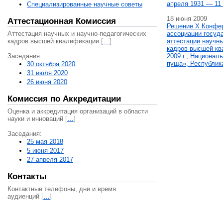
апреля 1931 — 11 
Специализированные научные советы
18 июня 2009
Аттестационная Комиссия
Решение X Конфе
Аттестация научных и научно-педагогических
ассоциации госуд
кадров высшей квалификации
[
…
]
аттестации научны
кадров высшей кв
Заседания:
2009 г., Национал
пуща», Республик
30 октября 2020
31 июля 2020
26 июня 2020
Комиссия по Аккредитации
Оценка и аккредитация организаций в области
науки и инноваций
[
…
]
Заседания:
25 мая 2018
5 июня 2017
27 апреля 2017
Контакты
Контактные телефоны, дни и время
аудиенций
[
…
]