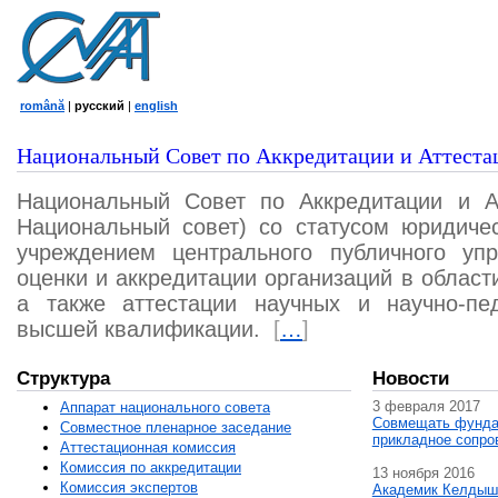
română
|
русский
|
english
Национальный Совет по Аккредитации и Аттеста
Национальный Совет по Аккредитации и А
Национальный совет) со статусом юридичес
учреждением центрального публичного уп
оценки и аккредитации организаций в област
а также аттестации научных и научно-пед
высшей квалификации.
[
…
]
Структура
Новости
3 февраля 2017
Аппарат национального совета
Совмещать фунда
Совместное пленарное заседание
прикладное сопро
Аттестационная комисcия
Комиссия по аккредитации
13 ноября 2016
Комиссия экспертов
Академик Келдыш