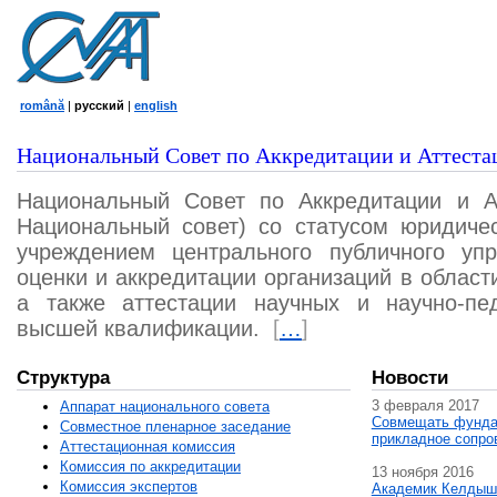
română
|
русский
|
english
Национальный Совет по Аккредитации и Аттеста
Национальный Совет по Аккредитации и А
Национальный совет) со статусом юридичес
учреждением центрального публичного уп
оценки и аккредитации организаций в област
а также аттестации научных и научно-пед
высшей квалификации.
[
…
]
Структура
Новости
3 февраля 2017
Аппарат национального совета
Совмещать фунда
Совместное пленарное заседание
прикладное сопро
Аттестационная комисcия
Комиссия по аккредитации
13 ноября 2016
Комиссия экспертов
Академик Келдыш