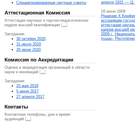
апреля 1931 — 11 
Специализированные научные советы
18 июня 2009
Аттестационная Комиссия
Решение X Конфе
Аттестация научных и научно-педагогических
ассоциации госуд
кадров высшей квалификации
[
…
]
аттестации научны
кадров высшей кв
Заседания:
2009 г., Национал
пуща», Республик
30 октября 2020
31 июля 2020
26 июня 2020
Комиссия по Аккредитации
Оценка и аккредитация организаций в области
науки и инноваций
[
…
]
Заседания:
25 мая 2018
5 июня 2017
27 апреля 2017
Контакты
Контактные телефоны, дни и время
аудиенций
[
…
]