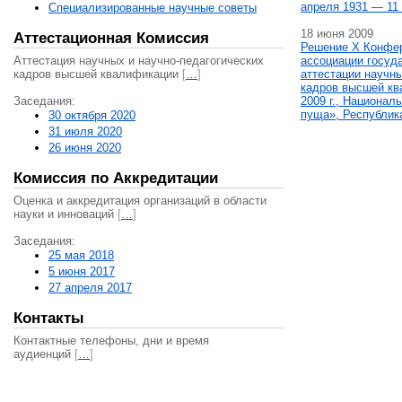
апреля 1931 — 11 
Специализированные научные советы
18 июня 2009
Аттестационная Комиссия
Решение X Конфе
Аттестация научных и научно-педагогических
ассоциации госуд
кадров высшей квалификации
[
…
]
аттестации научны
кадров высшей кв
Заседания:
2009 г., Национал
пуща», Республик
30 октября 2020
31 июля 2020
26 июня 2020
Комиссия по Аккредитации
Оценка и аккредитация организаций в области
науки и инноваций
[
…
]
Заседания:
25 мая 2018
5 июня 2017
27 апреля 2017
Контакты
Контактные телефоны, дни и время
аудиенций
[
…
]