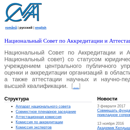
română
|
русский
|
english
Национальный Совет по Аккредитации и Аттеста
Национальный Совет по Аккредитации и А
Национальный совет) со статусом юридичес
учреждением центрального публичного уп
оценки и аккредитации организаций в област
а также аттестации научных и научно-пед
высшей квалификации.
[
…
]
Структура
Новости
3 февраля 2017
Аппарат национального совета
Совмещать фунда
Совместное пленарное заседание
прикладное сопро
Аттестационная комисcия
Комиссия по аккредитации
13 ноября 2016
Комиссия экспертов
Академик Келдыш